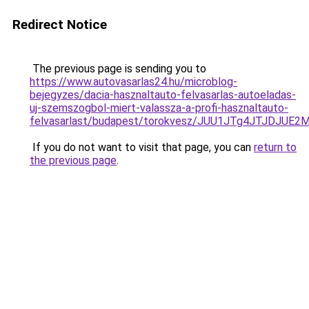
Redirect Notice
The previous page is sending you to
https://www.autovasarlas24.hu/microblog-
bejegyzes/dacia-hasznaltauto-felvasarlas-autoeladas-
uj-szemszogbol-miert-valassza-a-profi-hasznaltauto-
felvasarlast/budapest/torokvesz/JUU1JTg4JTJDJ
If you do not want to visit that page, you can
return to
the previous page
.