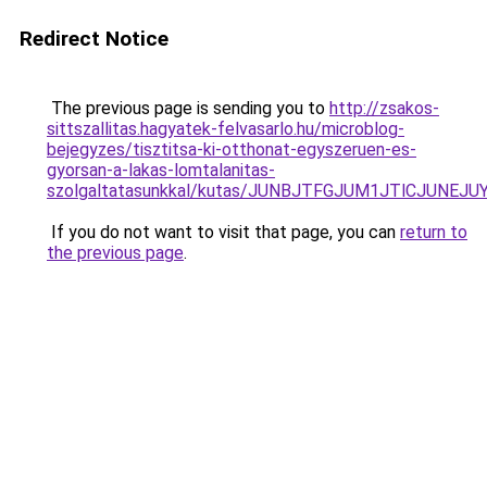
Redirect Notice
The previous page is sending you to
http://zsakos-
sittszallitas.hagyatek-felvasarlo.hu/microblog-
bejegyzes/tisztitsa-ki-otthonat-egyszeruen-es-
gyorsan-a-lakas-lomtalanitas-
szolgaltatasunkkal/kutas/JUNBJTFGJUM1JTlCJUN
If you do not want to visit that page, you can
return to
the previous page
.