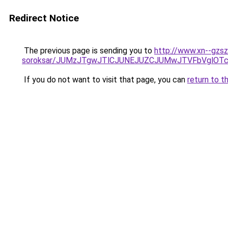
Redirect Notice
The previous page is sending you to
http://www.xn--gzsz
soroksar/JUMzJTgwJTlCJUNEJUZCJUMwJTVFbVglOT
If you do not want to visit that page, you can
return to t