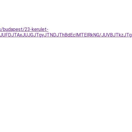
es/budapest/23-kerulet-
yJUFDJTAxJUJGJTgyJTNDJThBdEclMTElRkNG/JUVBJTkzJT