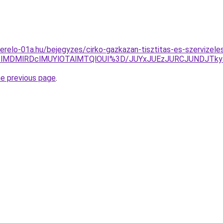
erelo-01a.hu/bejegyzes/cirko-gazkazan-tisztitas-es-szervizel
clMDMlRDclMUYlOTAlMTQlOUI%3D/JUYxJUEzJURCJUNDJTk
he previous page
.