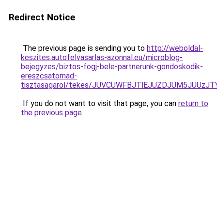
Redirect Notice
The previous page is sending you to
http://weboldal-
keszites.autofelvasarlas-azonnal.eu/microblog-
bejegyzes/biztos-fogj-bele-partnerunk-gondoskodik-
ereszcsatornad-
tisztasagarol/tekes/JUVCUWFBJTlEJUZDJUM5JUU
If you do not want to visit that page, you can
return to
the previous page
.