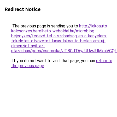
Redirect Notice
The previous page is sending you to
http://lakoauto-
kolcsonzes.berelheto-weboldal.hu/microblog-
bejegyzes/fedezd-fel-a-szabadsag-es-a-kenyelem-
tokeletes-otvozetet-luxus-lakoauto-berles-ami-uj-
dimenziot-nyit-az-
utazasban/pecs/csoronika/JTBCJTAyJUUwJUMxaiVCQ
If you do not want to visit that page, you can
return to
the previous page
.